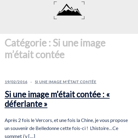
Aller
au
contenu
Catégorie :
Si une image
m’était contée
19/02/2016
SI UNE IMAGE M'ÉTAIT CONTÉE
Si une image m’était contée : «
déferlante »
Après 2 fois le Vercors, et une fois la Chine, je vous propose
un souvenir de Belledonne cette fois-ci ! L’histoire…Ce
sommet j’y […]