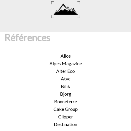
Aller
au
contenu
Références
Allos
Alpes Magazine
Alter Eco
Atyc
Bilik
Bjorg
Bonneterre
Cake Group
Clipper
Destination