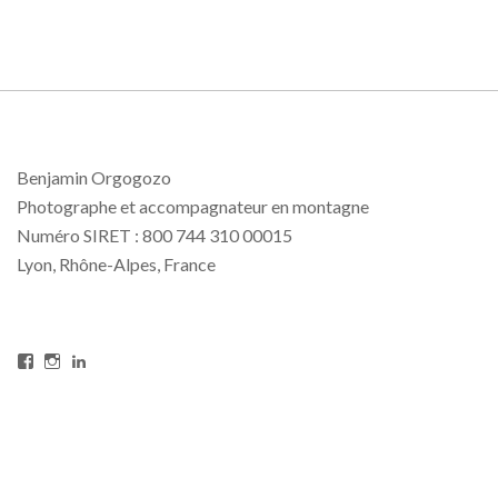
Benjamin Orgogozo
Photographe et accompagnateur en montagne
Numéro SIRET : 800 744 310 00015
Lyon, Rhône-Alpes, France
Voir
Voir
Voir
le
le
le
profil
profil
profil
de
de
de
BenjaminOrgogozoPhotography
benjamin_orgogozo
benjamin-
sur
sur
orgogozo-
Facebook
Instagram
233a64b
sur