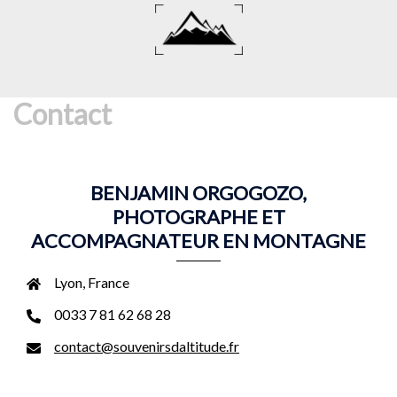
Aller
au
contenu
Contact
BENJAMIN ORGOGOZO,
PHOTOGRAPHE ET
ACCOMPAGNATEUR EN MONTAGNE
Lyon, France
0033 7 81 62 68 28
contact@souvenirsdaltitude.fr